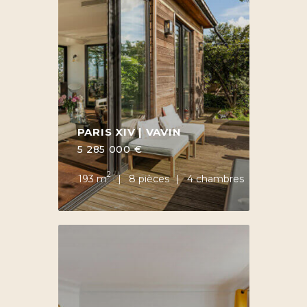
PARIS XIV | VAVIN
5 285 000 €
2
193 m
8 pièces
4 chambres