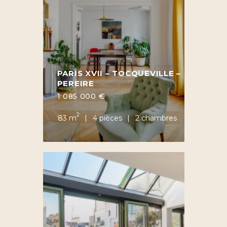
PARIS XVII – TOCQUEVILLE –
PEREIRE
1 085 000 €
2
83 m
4 pièces
2 chambres