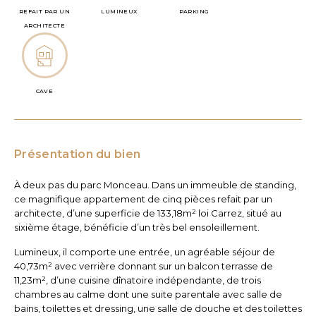
REFAIT PAR UN
LUMINEUX
PARKING
ARCHITECTE
CAVE
Présentation du bien
À deux pas du parc Monceau. Dans un immeuble de standing,
ce magnifique appartement de cinq pièces refait par un
architecte, d’une superficie de 133,18m² loi Carrez, situé au
sixième étage, bénéficie d’un très bel ensoleillement.
Lumineux, il comporte une entrée, un agréable séjour de
40,73m² avec verrière donnant sur un balcon terrasse de
11,23m², d’une cuisine dînatoire indépendante, de trois
chambres au calme dont une suite parentale avec salle de
bains, toilettes et dressing, une salle de douche et des toilettes