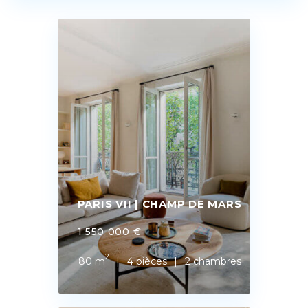
PARIS VII | CHAMP DE MARS
1 550 000 €
2
80 m
4 pièces
2 chambres